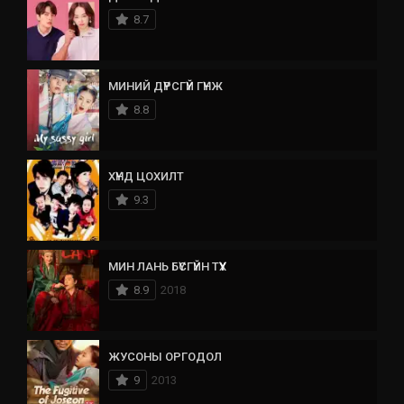
8.7
МИНИЙ ДҮРСГҮЙ ГҮНЖ
8.8
ХҮНД ЦОХИЛТ
9.3
МИН ЛАНЬ БҮСГҮЙН ТҮҮХ
8.9
2018
ЖУСОНЫ ОРГОДОЛ
9
2013