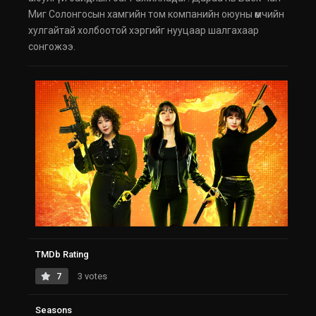
Миг Солонгосын хамгийн том компанийн оюуны өмчийн
хулгайтай холбоотой хэргийг нууцаар шалгахаар
сонгожээ.
TMDb Rating
7
3 votes
Seasons