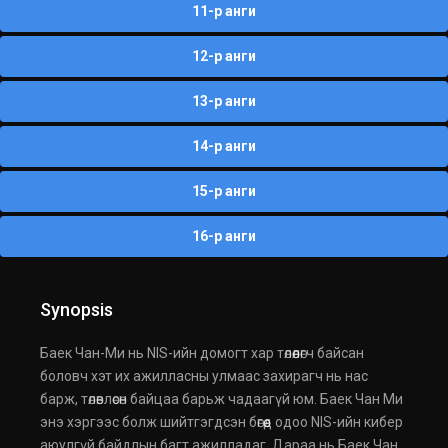
11-р анги
12-р анги
13-р анги
14-р анги
15-р анги
16-р анги
Synopsis
Баек Чан-Ми нь NIS-ийн домогт хар төлөөлөгч байсан
боловч хэт их ажилласны улмаас захирагч нь нас
барж, төлөвлөсөн байцаа барьж чадаагүй юм. Баек Чан Ми
энэ хэргээс болж шийтгэгдсэн бөгөөд одоо NIS-ийн кибер
аюулгүй байдлын багт ажилладаг. Дараа нь Баек Чан