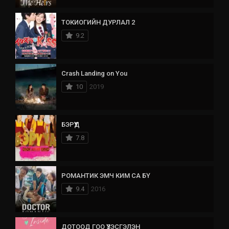
ТОКИОГИЙН ДУРЛАЛ 2
9.2
Crash Landing on You
10
2019
БЭРҮҮД
7.8
РОМАНТИК ЭМЧ КИМ СА БҮ
9.4
2016
ДОТООД ГОО ҮЗЭСГЭЛЭН