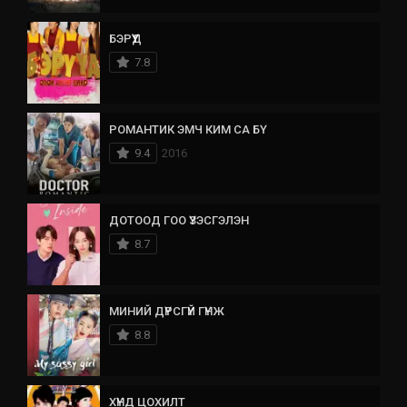
БЭРҮҮД
7.8
РОМАНТИК ЭМЧ КИМ СА БҮ
9.4
2016
ДОТООД ГОО ҮЗЭСГЭЛЭН
8.7
МИНИЙ ДҮРСГҮЙ ГҮНЖ
8.8
ХҮНД ЦОХИЛТ