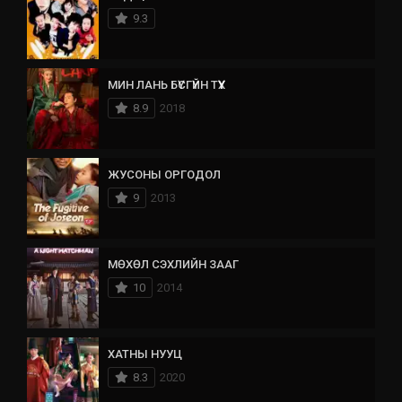
9.3
МИН ЛАНЬ БҮСГҮЙН ТҮҮХ
8.9
2018
ЖУСОНЫ ОРГОДОЛ
9
2013
МӨХӨЛ СЭХЛИЙН ЗААГ
10
2014
ХАТНЫ НУУЦ
8.3
2020