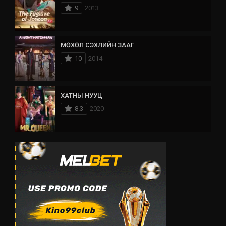
9
2013
МӨХӨЛ СЭХЛИЙН ЗААГ
10
2014
ХАТНЫ НУУЦ
8.3
2020