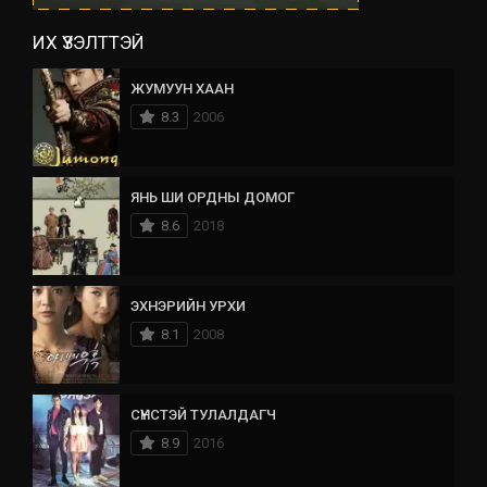
ИХ ҮЗЭЛТТЭЙ
ЖУМУУН ХААН
8.3
2006
ЯНЬ ШИ ОРДНЫ ДОМОГ
8.6
2018
ЭХНЭРИЙН УРХИ
8.1
2008
СҮНСТЭЙ ТУЛАЛДАГЧ
8.9
2016