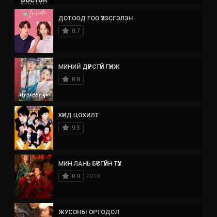
ДОТООД ГОО ҮЗЭСГЭЛЭН
8.7
МИНИЙ ДҮРСГҮЙ ГҮНЖ
8.8
ХҮНД ЦОХИЛТ
9.3
МИН ЛАНЬ БҮСГҮЙН ТҮҮХ
8.9
2018
ЖУСОНЫ ОРГОДОЛ