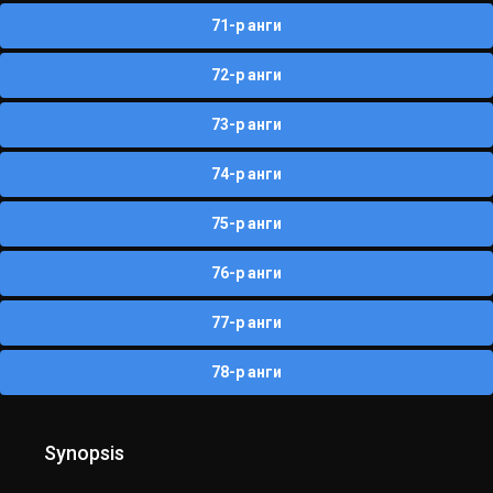
71-р анги
72-р анги
73-р анги
74-р анги
75-р анги
76-р анги
77-р анги
78-р анги
Synopsis