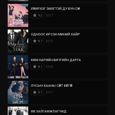
ХҮЧИРХЭГ ЭМЭГТЭЙ ДУ БУН СҮН
9.2
2017
ОДНООС ИРСЭН МИНИЙ ХАЙР
8.7
2013
КИМ НАРИЙН БИЧГИЙН ДАРГА
8.1
2018
ЛУСЫН ХААНЫ СҮЙТ БҮСГҮЙ
8.7
2017
ӨВ ЗАЛГАМЖЛАГЧИД