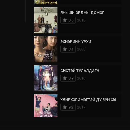
ЯНЬ ШИ ОРДНЫ ДОМОГ
8.6
2018
ЭХНЭРИЙН УРХИ
8.1
2008
СҮНСТЭЙ ТУЛАЛДАГЧ
8.9
2016
ХҮЧИРХЭГ ЭМЭГТЭЙ ДУ БУН СҮН
9.2
2017
ОДНООС ИРСЭН МИНИЙ ХАЙР