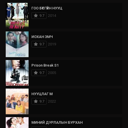
ГОО БҮСГҮЙН НУУЦ
9.7
2014
ИОХАН ЭМЧ
9.7
2019
Prison Break S1
9.7
2005
НУУЦЛАГ М
9.7
2022
МИНИЙ ДУРЛАЛЫН БУРХАН