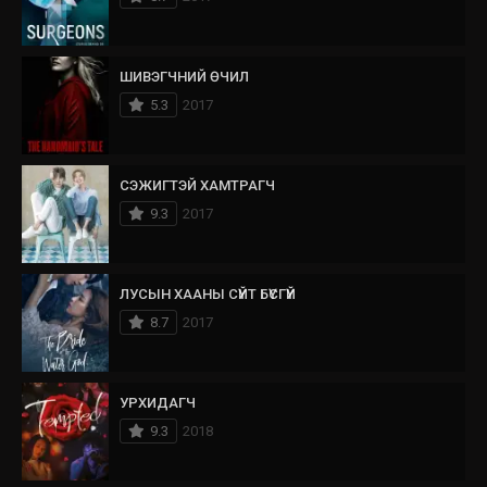
ШИВЭГЧНИЙ ӨЧИЛ
5.3
2017
СЭЖИГТЭЙ ХАМТРАГЧ
9.3
2017
ЛУСЫН ХААНЫ СҮЙТ БҮСГҮЙ
8.7
2017
УРХИДАГЧ
9.3
2018