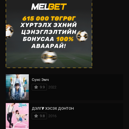
Сүнс Эмч
9.9
2022
ДЭЛГҮҮР ХЭСЭХ ДОНТОН
9.8
2016