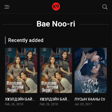
Bae Noo-ri
Recently added
ХҮҮХЭЛДЭЙН БАЙШИН
ХҮҮХЭЛДЭЙН БАЙШИН
ЛУСЫН ХААНЫ СҮЙТ БҮСГҮЙ
3.1
3.3
6.3
Feb. 26, 2018
Feb. 26, 2018
Jul. 03, 2017