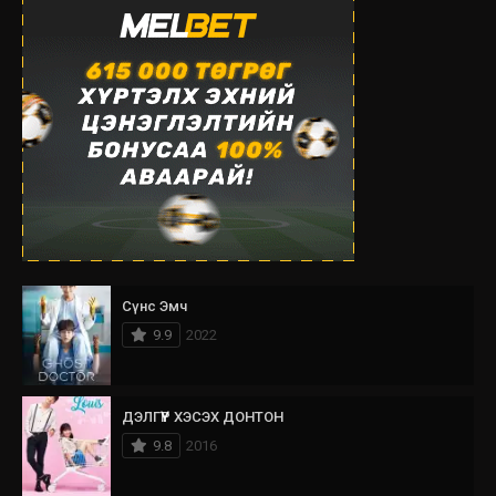
Сүнс Эмч
9.9
2022
ДЭЛГҮҮР ХЭСЭХ ДОНТОН
9.8
2016