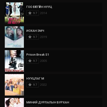
ГОО БҮСГҮЙН НУУЦ
9.7
2014
ИОХАН ЭМЧ
9.7
2019
Prison Break S1
9.7
2005
НУУЦЛАГ М
9.7
2022
МИНИЙ ДУРЛАЛЫН БУРХАН