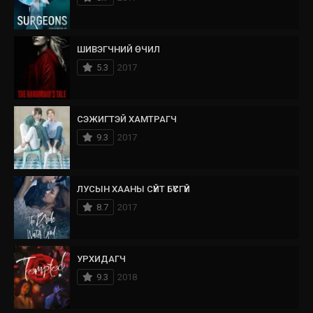
ШИВЭГЧНИЙ ӨЧИЛ
5.3
2017
СЭЖИГТЭЙ ХАМТРАГЧ
9.3
2017
ЛУСЫН ХААНЫ СҮЙТ БҮСГҮЙ
8.7
2017
УРХИДАГЧ
9.3
2018